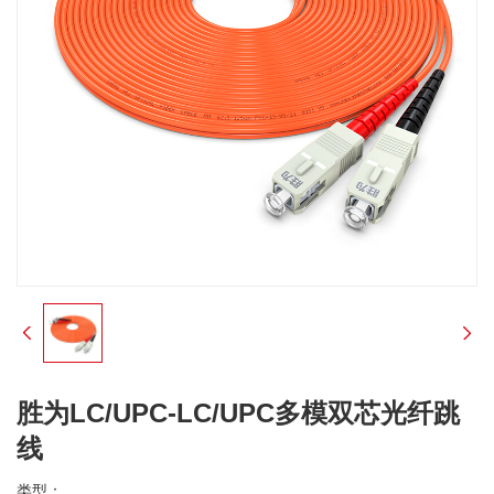
胜为LC/UPC-LC/UPC多模双芯光纤跳
线
类型：