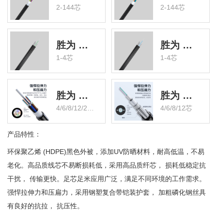
2-144芯
2-144芯
胜为 GJYXCH自承式钢丝加强件 室外皮线光缆
胜为 GJYXFCH自承式非金属加强件 室外皮线光缆
1-4芯
1-4芯
胜为 GYFTZY层绞式 单模 室外非金属光缆
胜为 GYXTZW中心束管式 单模 室外铠装光缆
4/6/8/12/24/48芯
4/6/8/12芯
产品特性：
环保聚乙烯 (HDPE)黑色外被，添加UV防晒材料，耐高低温，不易
老化。高品质线芯不易断损耗低，采用高品质纤芯， 损耗低稳定抗
干扰， 传输更快。足芯足米应用广泛，满足不同环境的工作需求。
强悍拉伸力和压扁力，采用钢塑复合带铠装护套， 加粗磷化钢丝具
有良好的抗拉， 抗压性。