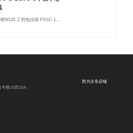
线
3/5/10米 单模9/125 工程电信级 FSSC-1030
胜为京东店铺
号楼10层10A