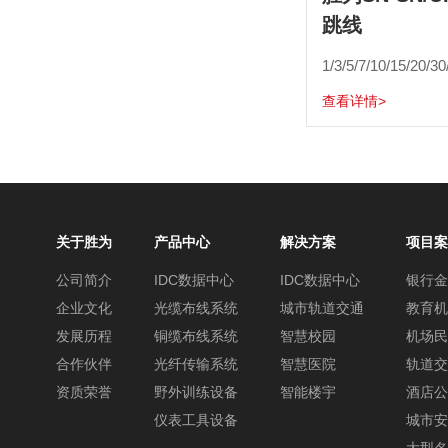
跳线
查看详情>
关于胜为
产品中心
解决方案
项目案
公司简介
IDC数据中心
IDC数据中心
银行金
企业文化
光缆布线系统
城市轨道交通
教育机
发展历程
铜缆布线系统
智慧校园
机场民
合作伙伴
光纤传输系统
智慧医院
轨道交
资质荣誉
野外训练设备
智能楼宇
酒店公
仪表工具设备
城市安