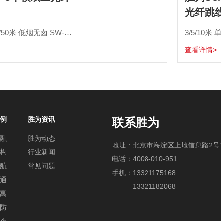
光纤跳
1/3/5/7/10/15/20/30/50米 低烟无卤 SW-SNU-1M
查看详情>
例
胜为资讯
联系胜为
融
胜为动态
地址：北京市海淀区上地信息路2号1
构
行业新闻
电话：4008-010-951
航
常见问题
手机：
13321175168
通
13321182068
寓
防